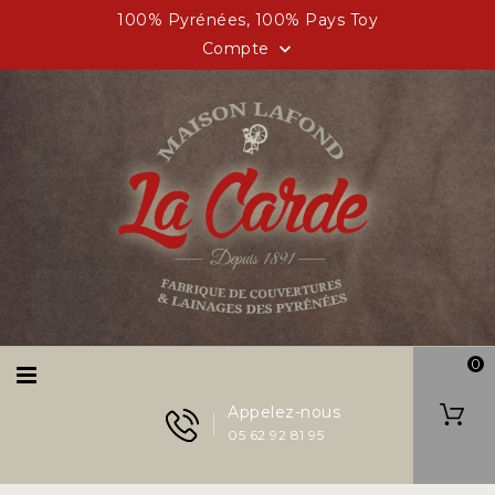
100% Pyrénées, 100% Pays Toy
Compte

0
Appelez-nous
05 62 92 81 95