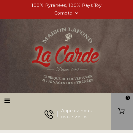
100% Pyrénées, 100% Pays Toy
Compte

0
Appelez-nous
05 62 92 81 95