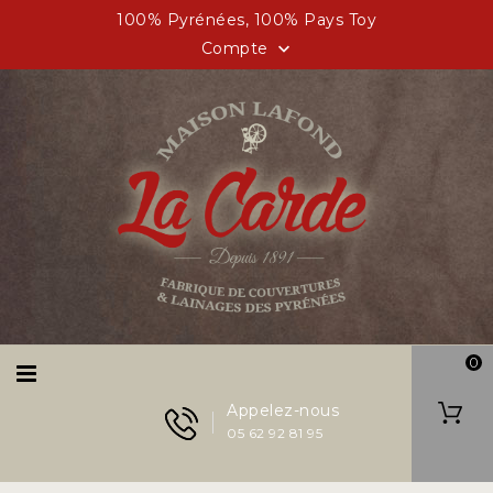
100% Pyrénées, 100% Pays Toy
Compte

0
Appelez-nous
05 62 92 81 95