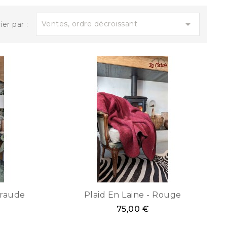

Ventes, ordre décroissant
ier par :
eraude
Plaid En Laine - Rouge
75,00 €