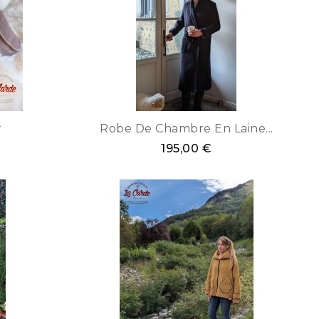
r
Robe De Chambre En Laine...
195,00 €
Jaune
Bleu
vert
Marro
Moutarde
émeraude