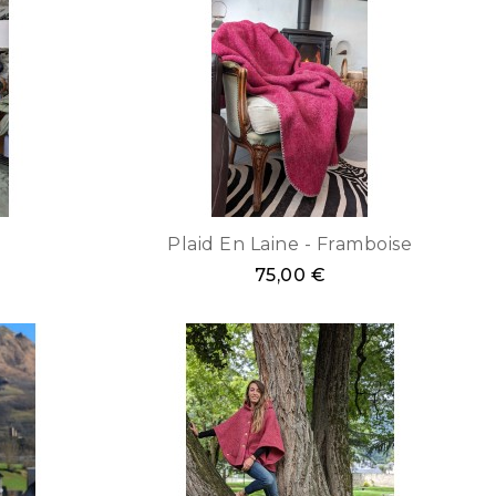
Plaid En Laine - Framboise
75,00 €
cape
ca
céline
cél
frambois
éc