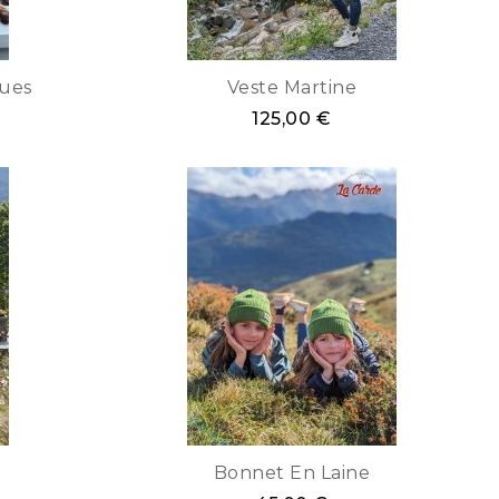
gues
Veste Martine
125,00 €
corail
vert
beige
ecru
bonnet
bonne
Bonnet En Laine