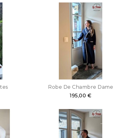
Ro
tes
Robe De Chambre Dame
195,00 €
Ma