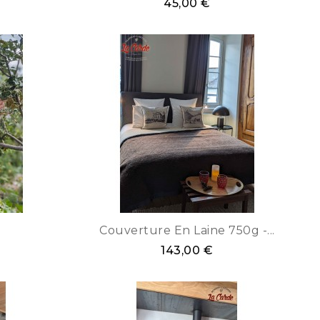
45,00 €
Chiné
Marron
Rouge
Blanc
naturel
Couverture En Laine 750g -...
143,00 €