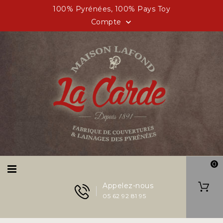
100% Pyrénées, 100% Pays Toy
Compte

0
Appelez-nous
05 62 92 81 95